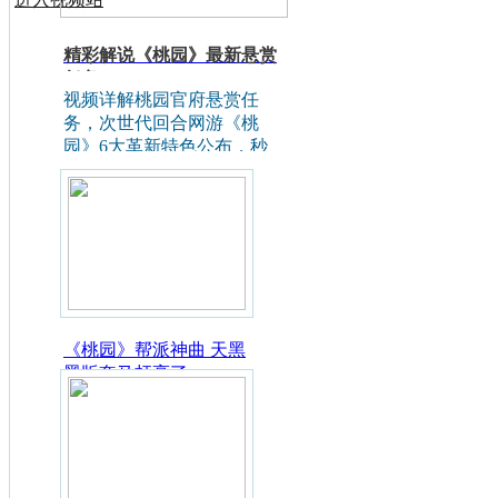
精彩解说《桃园》最新悬赏
任务
视频详解桃园官府悬赏任
务，次世代回合网游《桃
园》6大革新特色公布，秒
杀传统回合
《桃园》帮派神曲 天黑
黑版套马杆亮了