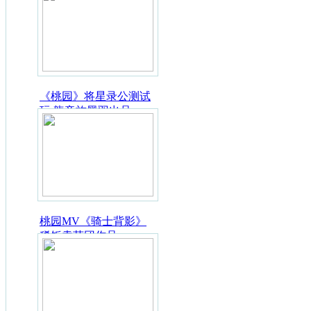
《桃园》将星录公测试
玩 龍帝族黑羽出品
桃园MV《骑士背影》
稀饭卖萌团作品