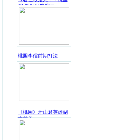
OL激动游戏演示
桃园李儒前期打法
《桃园》牙山君英雄副
本首杀