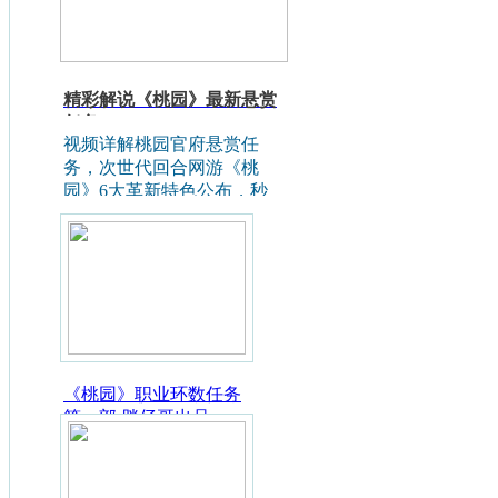
精彩解说《桃园》最新悬赏
任务
视频详解桃园官府悬赏任
务，次世代回合网游《桃
园》6大革新特色公布，秒
杀传统回合
《桃园》职业环数任务
第一部 胖仔哥出品