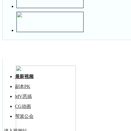
最新视频
副本PK
MV恶搞
CG动画
帮派公会
进入视频站