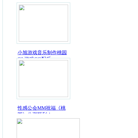
小旭游戏音乐制作桃园
OL游戏CG配乐
性感公会MM祝福《桃
园》公测顺利！