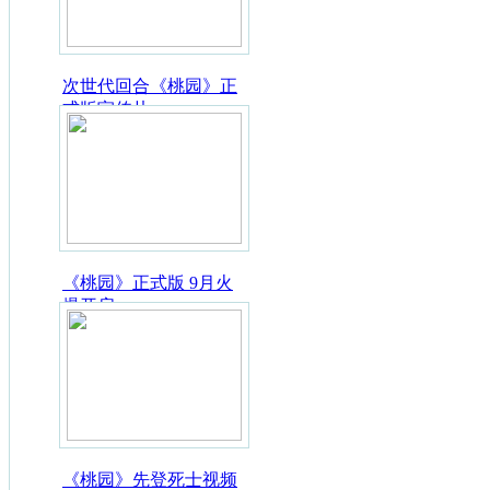
次世代回合《桃园》正
式版宣传片
《桃园》正式版 9月火
爆开启
《桃园》先登死士视频