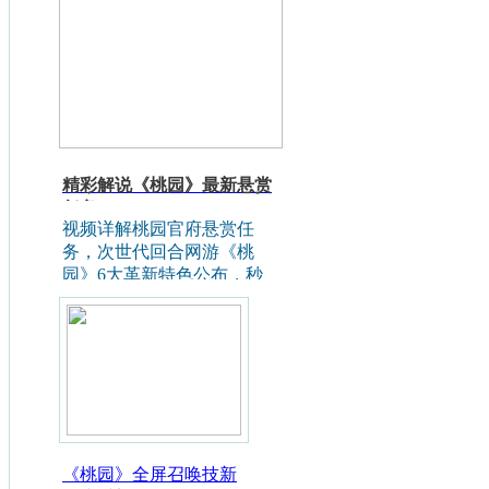
精彩解说《桃园》最新悬赏
任务
视频详解桃园官府悬赏任
务，次世代回合网游《桃
园》6大革新特色公布，秒
杀传统回合
《桃园》全屏召唤技新