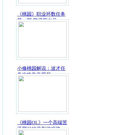
《桃园》职业环数任务
第一部 胖仔哥出品
小修桃园解说：波才任
务攻略教学视频
《桃园OL》一个高端苦
逼屌丝的悲剧游戏路