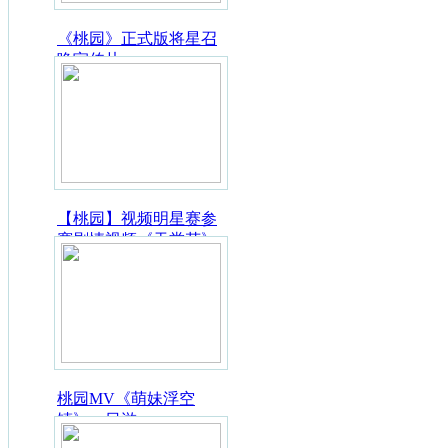
《桃园》正式版将星召
唤宣传片
【桃园】视频明星赛参
赛剧情视频《天堂花》
桃园MV《萌妹浮空
镇》一日游