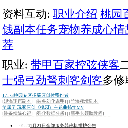
资料互动:
职业介绍
桃园
钱
副本任务
宠物养成
心情
荐
职业:
带甲
百家
控弦
侠客
士
强弓
劲弩
刺客
剑客
多修
17173桃园专区招募原创付费作者
[观海迷窟副本]
|
[装备幻化说明]
|
[竹海秘境副本]
笑尿了 玩家原创《桃园》主题曲搞笑MV
[装备精练心得]
|
[强化数据分析]
|
[新手卡领取教程]
01-20
1月21日全部服务器停机维护公告