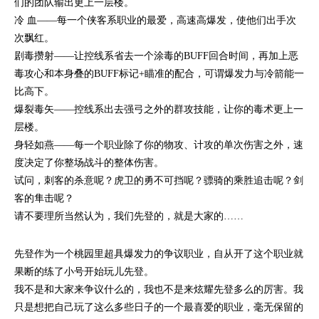
们的团队输出更上一层楼。
冷 血——每一个侠客系职业的最爱，高速高爆发，使他们出手次
次飘红。
剧毒攒射——让控线系省去一个涂毒的BUFF回合时间，再加上恶
毒攻心和本身叠的BUFF标记+瞄准的配合，可谓爆发力与冷箭能一
比高下。
爆裂毒矢——控线系出去强弓之外的群攻技能，让你的毒术更上一
层楼。
身轻如燕——每一个职业除了你的物攻、计攻的单次伤害之外，速
度决定了你整场战斗的整体伤害。
试问，刺客的杀意呢？虎卫的勇不可挡呢？骠骑的乘胜追击呢？剑
客的隼击呢？
请不要理所当然认为，我们先登的，就是大家的……
先登作为一个桃园里超具爆发力的争议职业，自从开了这个职业就
果断的练了小号开始玩儿先登。
我不是和大家来争议什么的，我也不是来炫耀先登多么的厉害。我
只是想把自己玩了这么多些日子的一个最喜爱的职业，毫无保留的