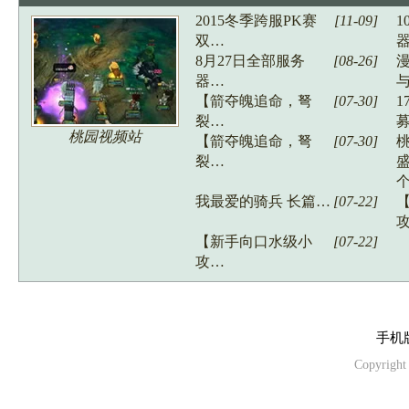
2015冬季跨服PK赛
[11-09]
1
双…
8月27日全部服务
[08-26]
器…
【箭夺魄追命，弩
[07-30]
1
裂…
桃园视频站
【箭夺魄追命，弩
[07-30]
裂…
我最爱的骑兵 长篇…
[07-22]
【新手向口水级小
[07-22]
攻…
手机
Copyright