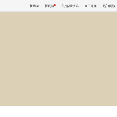
新网游
新页游
礼包/激活码
今日开服
热门页游
魔兽
天堂
王权与