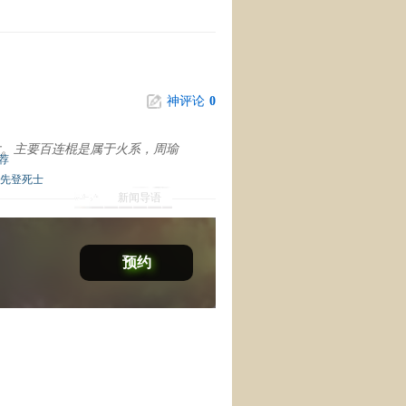
神评论
0
动好大。主要百连棍是属于火系，周瑜
荐
先登死士
新闻导语
预约