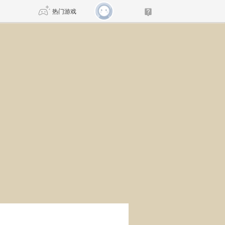
热门游戏
DNF
传奇4
剑网3旗舰版
新天龙八部
自由
诛仙世界
新仙侠5