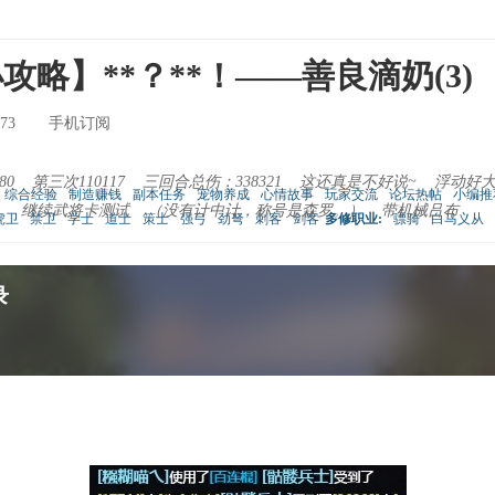
略】**？**！——善良滴奶(3)
73
手机订阅
4480 第三次110117 三回合总伤：338321 这还真是不好说~ 浮
综合经验
制造赚钱
副本任务
宠物养成
心情故事
玩家交流
论坛热帖
小编推
。 继续武将卡测试 （没有计中计，称号是森罗。） 带机械吕布
虎卫
禁卫
学士
道士
策士
强弓
劲弩
刺客
剑客
多修职业:
骠骑
白马义从
录