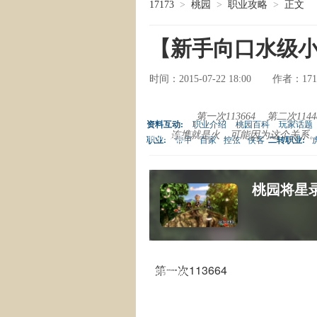
17173
>
桃园
>
职业攻略
>
正文
【新手向口水级小攻
时间：2015-07-22 18:00
171
作者：
副本攻略
特色解读
第一次113664 第二次11
资料互动:
职业介绍
桃园百科
玩家话题
连携就是火，可能因为这个关系
推荐专题
职业:
带甲
百家
控弦
侠客
二转职业:
常用工具
热点系统
桃园将星
游戏资料
热门专题
桃园MM
第一次113664
桃园视频
桃园截图