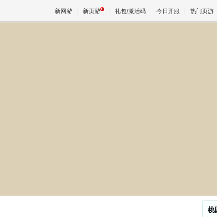
新网游
新页游
礼包/激活码
今日开服
热门页游
魔兽
天堂
王权与
桃