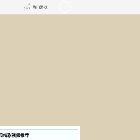
热门游戏
DNF
传奇4
剑网3旗舰版
新天龙八部
自由
诛仙世界
新仙侠5
园精彩视频推荐