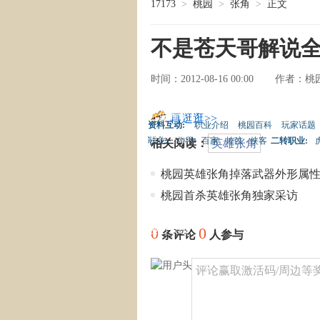
17173
>
桃园
>
张角
>
正文
不是苍天哥解说全
时间：2012-08-16 00:00
桃园
作者：
副本攻略
特色解读
再逛逛>>
资料互动:
职业介绍
桃园百科
玩家话题
推荐专题
职业:
带甲
百家
控弦
侠客
二转职业:
相关阅读：
英雄张角
常用工具
桃园英雄张角掉落武器外形属
热点系统
桃园首杀英雄张角独家采访
游戏资料
热门专题
0
0
条评论
人参与
桃园MM
评论赢取激活码/周边等奖励
桃园视频
桃园截图