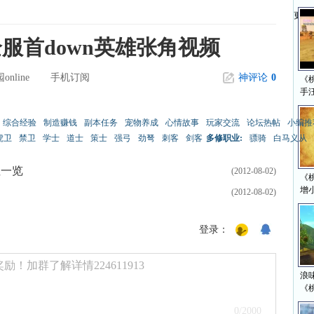
更多>
服首down英雄张角视频
online
手机订阅
神评论
0
《
手
综合经验
制造赚钱
副本任务
宠物养成
心情故事
玩家交流
论坛热帖
小编推
虎卫
禁卫
学士
道士
策士
强弓
劲弩
刺客
剑客
多修职业:
骠骑
白马义从
性一览
(2012-08-02)
《
增
(2012-08-02)
登录：
！加群了解详情224611913
浪味
《
0
/2000