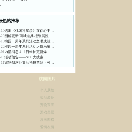
…
坛热帖推荐
-10
选出《桃园将星录》在你心中…
>
-29
图解更新 商城道具 橙装属性…
-10
桃园一周年系列活动之晒成就…
-26
桃园一周年系列活动之快乐填…
-01
内部消息 4.11日维护更新爆…
-18
活动预告——NPC大搜索
-11
宠物创意征集活动投票站（可…
桃园图片
个人属性
极品装备
宠物宝宝
游戏美景
漫画四格
爱情友情