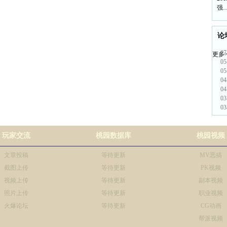
强
论
07
更多>
05
05
04
04
03
03
玩家交流
桃园数据库
桃园视频
文章投稿
等待更新
MV恶搞
截图上传
等待更新
PK视频
视频上传
等待更新
副本视频
照片上传
等待更新
职业视频
火爆论坛
等待更新
CG动画
帮派视频