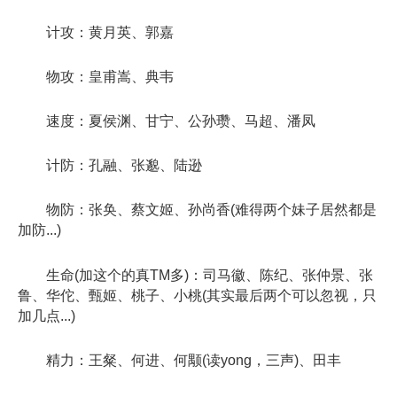
计攻：黄月英、郭嘉
物攻：皇甫嵩、典韦
速度：夏侯渊、甘宁、公孙瓒、马超、潘凤
计防：孔融、张邈、陆逊
物防：张奂、蔡文姬、孙尚香(难得两个妹子居然都是
加防...)
生命(加这个的真TM多)：司马徽、陈纪、张仲景、张
鲁、华佗、甄姬、桃子、小桃(其实最后两个可以忽视，只
加几点...)
精力：王粲、何进、何颙(读yong，三声)、田丰