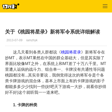
桃园
>
综合经验
>
正文
关于《桃园将星录》新将军令系统详细解读
2013-07-09
iamzhyk
这几天看到各类人群都说《
桃园将星录
》新将军令在
抄MT，表示MT果然在中国的群众基础大，但是其实除了
界面比较像MT之外，在系统上和MT差了十万八千里。MT
里遭人诟病的战斗力、组合单一、卡牌没有共通性等问题
桃园都没有...其实非要说，我倒觉得这次的将军令是个各
类卡牌游戏的混合体，基本上市面上有的卡牌游戏的影子
都能多多少少找到一些(好吧天下游戏一大抄，就看你抄得
好不好)这个就听我一一道来吧。
1. 卡牌的种类