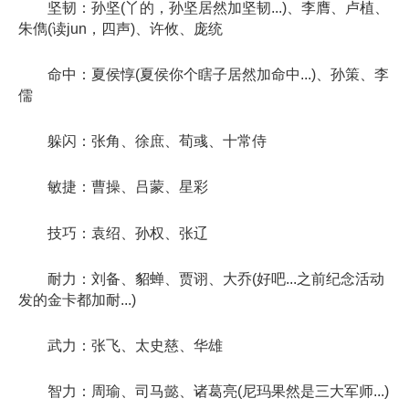
坚韧：孙坚(丫的，孙坚居然加坚韧...)、李膺、卢植、
朱儁(读jun，四声)、许攸、庞统
命中：夏侯惇(夏侯你个瞎子居然加命中...)、孙策、李
儒
躲闪：张角、徐庶、荀彧、十常侍
敏捷：曹操、吕蒙、星彩
技巧：袁绍、孙权、张辽
耐力：刘备、貂蝉、贾诩、大乔(好吧...之前纪念活动
发的金卡都加耐...)
武力：张飞、太史慈、华雄
智力：周瑜、司马懿、诸葛亮(尼玛果然是三大军师...)