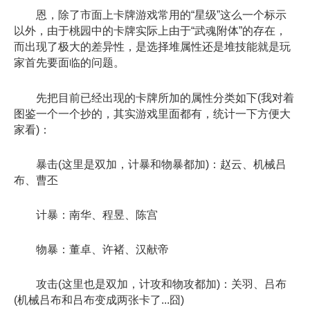
恩，除了市面上卡牌游戏常用的“星级”这么一个标示
以外，由于桃园中的卡牌实际上由于“武魂附体”的存在，
而出现了极大的差异性，是选择堆属性还是堆技能就是玩
家首先要面临的问题。
先把目前已经出现的卡牌所加的属性分类如下(我对着
图鉴一个一个抄的，其实游戏里面都有，统计一下方便大
家看)：
暴击(这里是双加，计暴和物暴都加)：赵云、机械吕
布、曹丕
计暴：南华、程昱、陈宫
物暴：董卓、许褚、汉献帝
攻击(这里也是双加，计攻和物攻都加)：关羽、吕布
(机械吕布和吕布变成两张卡了...囧)