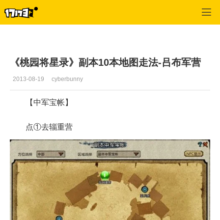
桃园
>
游戏资料
>
正文
《桃园将星录》副本10本地图走法-吕布军营
2013-08-19
cyberbunny
【中军宝帐】
点①去辎重营