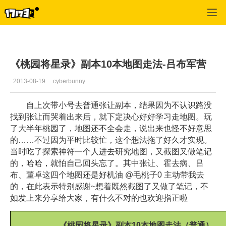
桃园
>
游戏资料
>
正文
《桃园将星录》副本10本地图走法-吕布军营
2013-08-19
cyberbunny
自上次带小号去普通张让副本，结果因为不认识路没
找到张让而哭着出来后，就下定决心好好学习走地图。玩
了大半年桃园了，地图还不全会走，说出来也怪不好意思
的……不过因为平时比较忙，这个想法拖了好久才实现。
当时吃了探索神符一个人进去研究地图，又截图又做笔记
的，哈哈，就怕自己回头忘了。其中张让、霍去病、吕
布、董卓这四个地图还是好机油 @毛桃子0 主动带我去
的，在此表示特别感谢~想着既然截图了又做了笔记，不
如发上来分享给大家，有什么不对的也欢迎指正啦
《桃园将星录》副本10本地图走法（普通）