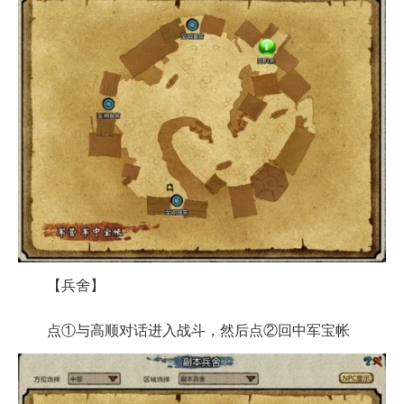
【兵舍】
点①与高顺对话进入战斗，然后点②回中军宝帐