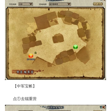
【中军宝帐】
点①去辎重营