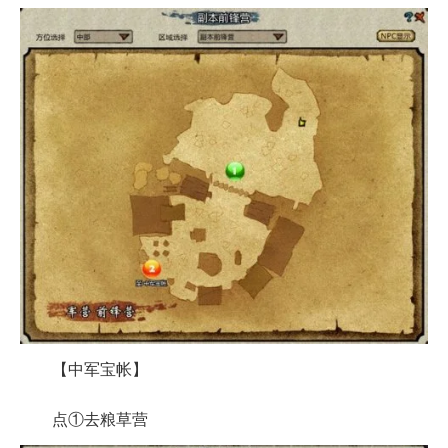
【中军宝帐】
点①去粮草营