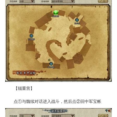
【辎重营】
点①与魏续对话进入战斗，然后点②回中军宝帐