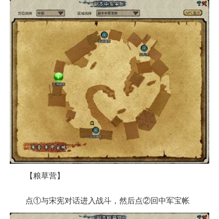
【粮草营】
点①与宋宪对话进入战斗，然后点②回中军宝帐