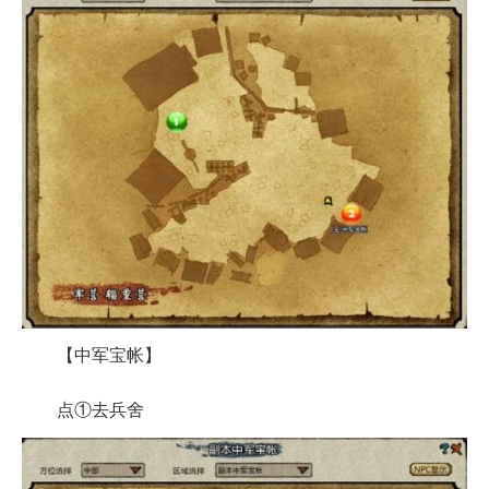
【中军宝帐】
点①去兵舍