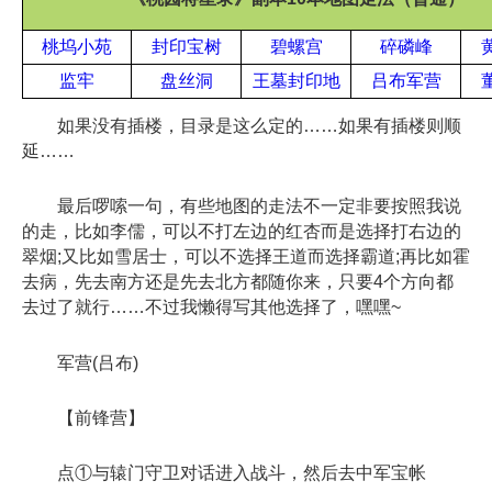
桃坞小苑
封印宝树
碧螺宫
碎磷峰
监牢
盘丝洞
王墓封印地
吕布军营
如果没有插楼，目录是这么定的……如果有插楼则顺
延……
最后啰嗦一句，有些地图的走法不一定非要按照我说
的走，比如李儒，可以不打左边的红杏而是选择打右边的
翠烟;又比如雪居士，可以不选择王道而选择霸道;再比如霍
去病，先去南方还是先去北方都随你来，只要4个方向都
去过了就行……不过我懒得写其他选择了，嘿嘿~
军营(吕布)
【前锋营】
点①与辕门守卫对话进入战斗，然后去中军宝帐