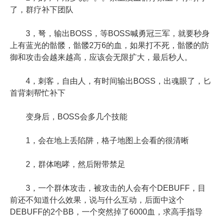
了，群疗补下团队
3，弩，输出BOSS，等BOSS喊勇冠三军，就要秒身
上有蓝光的骷髅，骷髅2万6的血，如果打不死，骷髅的防
御和攻击会越来越高，应该会无限扩大，最后秒人。
4，刺客，自由人，有时间输出BOSS，出魂眼了，匕
首背刺帮忙补下
变身后，BOSS会多几个技能
1，会在地上丢陷阱，格子地图上会看的很清晰
2，群体咆哮，然后附带禁足
3，一个群体攻击，被攻击的人会有个DEBUFF，目
前还不知道什么效果，说与什么互动，后面中这个
DEBUFF的2个BB，一个突然掉了6000血，求高手指导