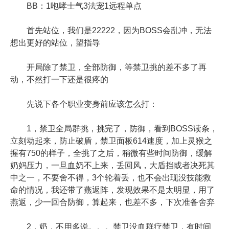
BB：1咆哮士气3法宠1远程单点
首先站位，我们是22222，因为BOSS会乱冲，无法
想出更好的站位，望指导
开局除了禁卫，全部防御，等禁卫挑的差不多了再
动，不然打一下还是很疼的
先说下各个职业变身前应该怎么打：
1，禁卫全局群挑，挑完了，防御，看到BOSS读条，
立刻动起来，防止破盾，禁卫面板614速度，加上灵猴之
握有750的样子，全挑了之后，稍微有些时间防御，缓解
奶妈压力，一旦血奶不上来，丢回风，大盾挡或者决死其
中之一，不要舍不得，3个轮着丢，也不会出现没技能救
命的情况，我还带了燕返阵，发现效果不是太明显，用了
燕返，少一回合防御，算起来，也差不多，下次准备舍弃
2，奶，不用多说。。。禁卫没血群疗禁卫，有时间