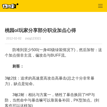
桃园
>
玩家交流
>
正文
桃园ol玩家分享部分职业加点心得
2012-02-02
zxzg123321
防堆到至少500(一身40级绿装情况下)，然后加智：这
个加点很非主流，偏攻击与BUFF流。
刺客：
3敏2技：追求的高速度高攻击高暴击(总之十分非常暴
力)，缺点是短命。
3敏2耐：相比与方案一，牺牲了暴击换回了HP与
防，当然命中与暴击嘛可以靠装备补回，PK型加点。(剑
客也可以这样加)