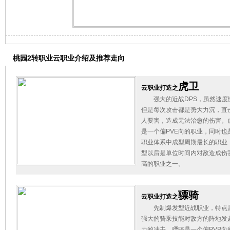
桃园2转职业云职业介绍及推荐走向
虎卫
云职业打造之
强大的近战DPS，虽然速度
但是每次攻击都是势大力沉，直
人要害，造成无法治愈的伤害。
是一个偏PVE向的职业，同时也
职业体系中成型周期最长的职业
型以后是单位时间内对敌造成伤
高的职业之一。
骠骑
云职业打造之
先制爆发型近战职业，特点
强大的骑乘技能对敌方的阵地发
力的冲击。骠骑是一个偏PVP向