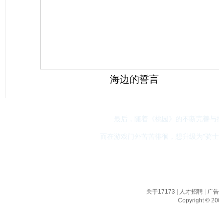
最后，随着《桃园》的不断完善与推
而在游戏门外苦苦徘徊，想升级为"骑士
关于17173
|
人才招聘
|
广
Copyright © 200