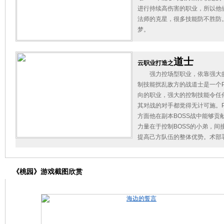
进行持续高伤害的职业，所以他
法师的克星，很多技能防不胜防
梦。
道士
云职业打造之
强力控场型职业，依靠强大
制技能扰乱敌方的战道士是一个P
向的职业，强大的控制技能令任
其对战的对手都觉得无计可施。P
方面他在副本BOSS战中能够贡
力量在于控制BOSS的小弟，间
提高己方队伍的整体优势。术部
《桃园》游戏截图欣赏