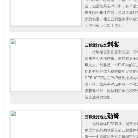
业，但是如果在PVE中，有个强
恢复职业相伴左右，也能造成非
大的伤害。他在云职业体系中成
间也很长，仅次于虎卫。
剑客
云职业打造之
持续定值型伤害型职业，同
靠隼击和灭神连斩，依然有着不
爆发力。剑客是一个PVP向的职
他具有的群体无视防御的定值伤
DEBUFF可以在PVP做到控场与
两不误。如果在PVE中有一个强
复职业相伴，能够利用隼击和灭
斩造成强力输出。
劲弩
云职业打造之
远程单体DPS职业，是敌方
脆皮角色的劲弩是目前云职业体
唯一一个能够对敌方后排锁定的