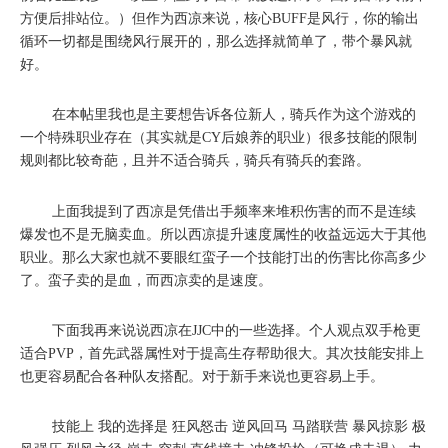
方便后排站位。）但作为西凉来说，核心BUFF是风行，你的输出
循环一切都是围绕风行展开的，那么选择就简单了，带个暴风就
好。
在本帖里我也是主要想告诉各位新人，骑兵作为这个游戏的
一个特殊职业存在（其实就是CY后娘养的职业）很多技能的限制
规则都比较奇葩，且并不适合骑兵，骑兵有骑兵的套路。
上面我提到了西凉是凭借出手频率来堆积伤害的而不是连续
爆发也不是无脑卖血。所以西凉提升速度属性的收益远远大于其他
职业。那么大家也就不要眼红蛮子一个技能打出的伤害比你高多少
了。蛮子卖的是血，而西凉卖的是速度。
下面我再来说说西凉在JJC中的一些选择。个人观点双手枪更
适合PVP，首先武器属性对于提高生存帮助很大。其次技能安排上
也更容易配合各种队友搭配。对于新手来说也更容易上手。
技能上 我的选择是 狂风怒击 逆风回马 马踏联营 暴风掠影 极