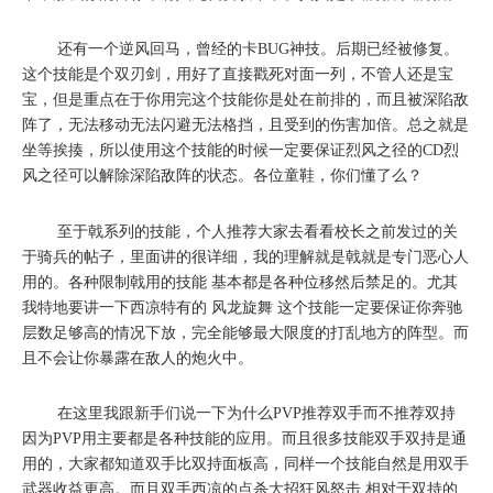
还有一个逆风回马，曾经的卡BUG神技。后期已经被修复。
这个技能是个双刃剑，用好了直接戳死对面一列，不管人还是宝
宝，但是重点在于你用完这个技能你是处在前排的，而且被深陷敌
阵了，无法移动无法闪避无法格挡，且受到的伤害加倍。总之就是
坐等挨揍，所以使用这个技能的时候一定要保证烈风之径的CD烈
风之径可以解除深陷敌阵的状态。各位童鞋，你们懂了么？
至于戟系列的技能，个人推荐大家去看看校长之前发过的关
于骑兵的帖子，里面讲的很详细，我的理解就是戟就是专门恶心人
用的。各种限制戟用的技能 基本都是各种位移然后禁足的。尤其
我特地要讲一下西凉特有的 风龙旋舞 这个技能一定要保证你奔驰
层数足够高的情况下放，完全能够最大限度的打乱地方的阵型。而
且不会让你暴露在敌人的炮火中。
在这里我跟新手们说一下为什么PVP推荐双手而不推荐双持
因为PVP用主要都是各种技能的应用。而且很多技能双手双持是通
用的，大家都知道双手比双持面板高，同样一个技能自然是用双手
武器收益更高。而且双手西凉的点杀大招狂风怒击 相对于双持的