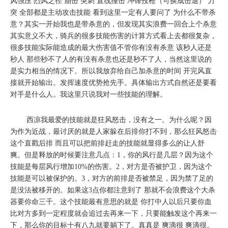
风强压 烈风之径 崩击 突刺 直线撞击 冲锋投枪（可换成击退） 力
突 全部都是主动攻击技能 看到这里一定有人要问了 为什么不带杀
意？其实一开始我也是带杀意的，但发现其实浪费一回合上个杀意
其实意义不大，骑兵的很多技能伤害的计算方式看上去都很复杂，
很多技能实际能造成的最大伤害值不管你有没有杀意 该秒人还是
秒人 那些秒不了人的有没有杀意也还是秒不了人，当然这里说的
是实力相当的情况下。所以我放弃给自己加杀意的时间 开完风直
接就开始输出。发挥速度优势抢先手。具体输出方式自然还是要看
对手是什么人。我这里只说我对一些技能的理解。
西凉我最爱的技能就是狂风怒击，没有之一。为什么呢？因
为作为近战，最讨厌的就是人家躲在后排你打不到，那么狂风怒击
这个直戳后排 而且可以把前排赶走的技能就显得多么的让人舒
爽。但是释放的时候要注意几点：1，你的风行是几层？因为这个
技能是每层风行增加10%的伤害。2，对方是否被护卫，因为这个
技能是可以被保护的。3，对方的前排是否被禁足，因为禁了足的
是没法被移开的。如果这3点你都注意到了 那就不会浪费这个大杀
器要你命三千。这个技能最有意思的就是 你打中人以后只要你血
比对方多到一定程度就会追过去再来一下，只要能触发这个再来一
下，那么你的目标十有八九就要躺下了。真真是 爽滴很 爽滴很。