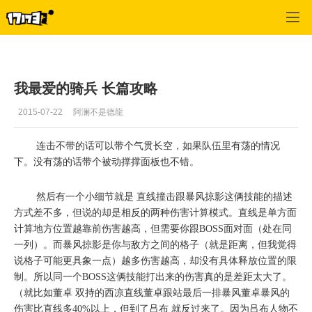
桃园
>
职业攻略
>
正文
我最爱的骑兵 长篇攻略
2015-07-22
阿澜不是德龍
连击不带的话可以带个气贯长空，如果队伍里有荡的情况
下。没有荡的话带个被动撑撑面板也不错。
然后有一个小细节就是 直线撞击跟暴风掠影这俩技能的描述
方式差不多，但说的却是相反的两种伤害计算模式。直线是单方面
计算地方位置越靠前伤害越高，但需要你跟BOSS面对面（处在同
一列）。而暴风掠影是你与敌方之间的格子（就是距离，但我觉得
说格子可能更具象一点）越多伤害越高，却没有具体释放位置的限
制。所以同一个BOSS这俩技能打出来的伤害真的是差距太大了。
（就比如董卓 双持的西凉直线董卓跟站最后一排暴风董卓暴风的
伤害比直线多40%以上，但到了吕布 就反过来了。因为吕布人物不