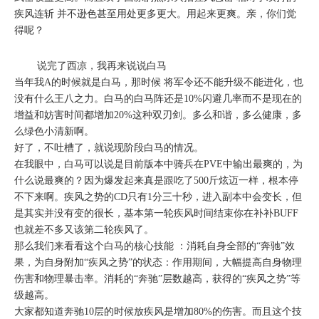
疾风连斩 并不逊色甚至用处更多更大。用起来更爽。亲，你们觉
得呢？
说完了西凉，我再来说说白马
当年我A的时候就是白马，那时候 将军令还不能升级不能进化，也
没有什么王八之力。白马的白马阵还是10%闪避几率而不是现在的
增益和妨害时间都增加20%这种双刃剑。多么和谐，多么健康，多
么绿色小清新啊。
好了，不吐槽了，就说现阶段白马的情况。
在我眼中，白马可以说是目前版本中骑兵在PVE中输出最爽的，为
什么说最爽的？因为爆发起来真是跟吃了500斤炫迈一样，根本停
不下来啊。疾风之势的CD只有1分三十秒，进入副本中会变长，但
是其实并没有变的很长，基本第一轮疾风时间结束你在补补BUFF
也就差不多又该第二轮疾风了。
那么我们来看看这个白马的核心技能 ：消耗自身全部的“奔驰”效
果，为自身附加“疾风之势”的状态：作用期间，大幅提高自身物理
伤害和物理暴击率。消耗的“奔驰”层数越高，获得的“疾风之势”等
级越高。
大家都知道奔驰10层的时候放疾风是增加80%的伤害。而且这个技