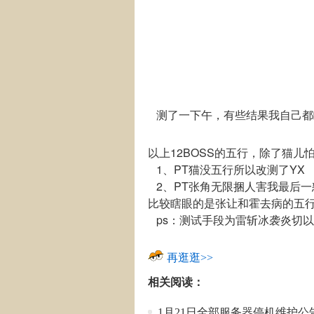
测了一下午，有些结果我自己都
以上12BOSS的五行，除了猫儿
1、PT猫没五行所以改测了YX
2、PT
张角
无限捆人害我最后一
比较瞎眼的是张让和
霍去病
的五
ps：测试手段为雷斩冰袭炎切
再逛逛>>
相关阅读：
1月21日全部服务器停机维护公