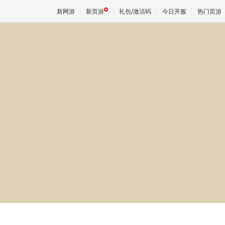
新网游
新页游
礼包/激活码
今日开服
热门页游
魔兽
天堂
王权与