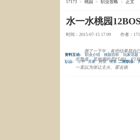
17173
>
桃园
>
职业攻略
>
正文
水一水桃园12B
时间：2015-07-15 17:09
171
作者：
副本攻略
特色解读
测了一下午，有些结果我自己
资料互动:
职业介绍
桃园百科
玩家话题
的数值，其他测的是PT的1、P
推荐专题
职业:
带甲
百家
控弦
侠客
二转职业:
一直以为张让主火、霍去病
常用工具
热点系统
游戏资料
热门专题
桃园MM
桃园视频
桃园截图