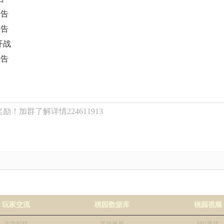
公告
公告
开战
公告
！加群了解详情224611913
玩家交流
桃园数据库
桃园视频