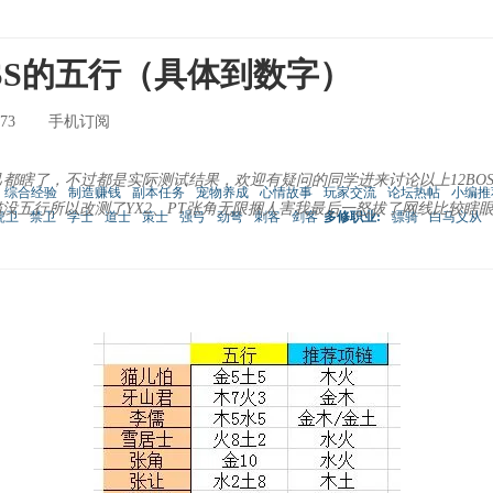
OSS的五行（具体到数字）
73
手机订阅
都瞎了，不过都是实际测试结果，欢迎有疑问的同学进来讨论以上12BOS
综合经验
制造赚钱
副本任务
宠物养成
心情故事
玩家交流
论坛热帖
小编推
T猫没五行所以改测了YX2、PT张角无限捆人害我最后一怒拔了网线比较
虎卫
禁卫
学士
道士
策士
强弓
劲弩
刺客
剑客
多修职业:
骠骑
白马义从