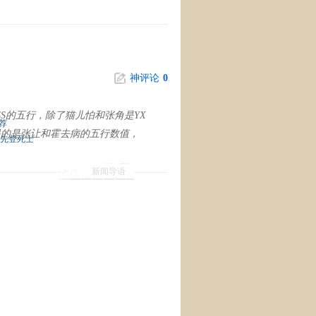
神评论
0
S的五行，除了猫儿怕和张角是YX
荐
瞎眼的是张让和霍去病的五行数值，
先登死士
新闻导语