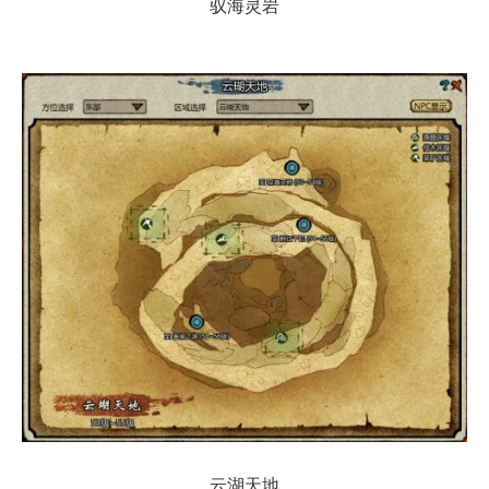
驭海灵岩
云湖天地