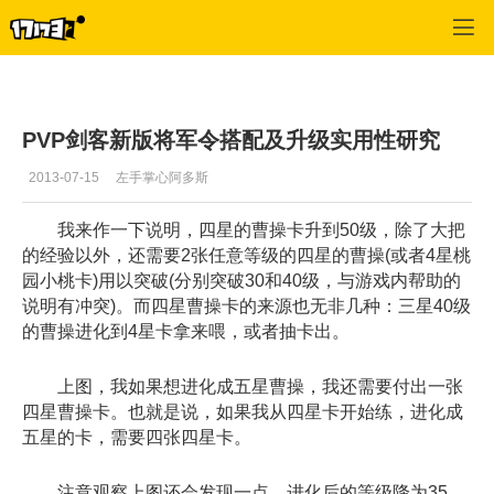
桃园
>
御刃
>
正文
PVP剑客新版将军令搭配及升级实用性研究
2013-07-15
左手掌心阿多斯
我来作一下说明，四星的曹操卡升到50级，除了大把
的经验以外，还需要2张任意等级的四星的曹操(或者4星桃
园小桃卡)用以突破(分别突破30和40级，与游戏内帮助的
说明有冲突)。而四星曹操卡的来源也无非几种：三星40级
的曹操进化到4星卡拿来喂，或者抽卡出。
上图，我如果想进化成五星曹操，我还需要付出一张
四星曹操卡。也就是说，如果我从四星卡开始练，进化成
五星的卡，需要四张四星卡。
注意观察上图还会发现一点，进化后的等级降为35