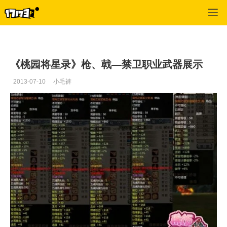
桃园
>
禁卫
>
正文
《桃园将星录》枪、戟—禁卫职业武器展示
2013-07-10
小毛裤