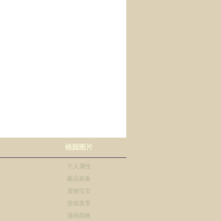
桃园图片
个人属性
极品装备
宠物宝宝
游戏美景
漫画四格