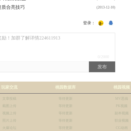
资质合亮技巧
(2013-12-10)
登录：
！加群了解详情224611913
0
/2000
发布
玩家交流
桃园数据库
桃园视频
文章投稿
等待更新
MV恶搞
截图上传
等待更新
PK视频
视频上传
等待更新
副本视频
照片上传
等待更新
职业视频
火爆论坛
等待更新
CG动画