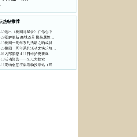
…
坛热帖推荐
-10
选出《桃园将星录》在你心中…
>
-29
图解更新 商城道具 橙装属性…
-10
桃园一周年系列活动之晒成就…
-26
桃园一周年系列活动之快乐填…
-01
内部消息 4.11日维护更新爆…
-18
活动预告——NPC大搜索
-11
宠物创意征集活动投票站（可…