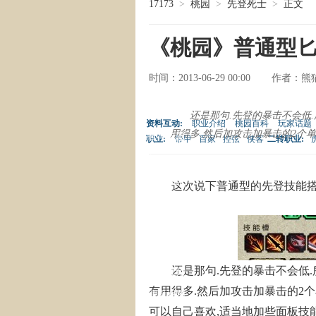
17173
>
桃园
>
先登死士
>
正文
《桃园》普通型
时间：2013-06-29 00:00
熊
作者：
副本攻略
特色解读
还是那句.先登的暴击不会低
资料互动:
职业介绍
桃园百科
玩家话题
用得多.然后加攻击加暴击的2个单
推荐专题
职业:
带甲
百家
控弦
侠客
二转职业:
常用工具
热点系统
这次说下普通型的先登技能搭
游戏资料
热门专题
桃园MM
还是那句.先登的暴击不会低.
桃园视频
有用得多.然后加攻击加暴击的2个
桃园截图
可以自己喜欢,适当地加些面板技能