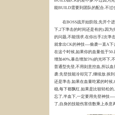
BUILD跟CK的差不多.不过因
能BUILD需要到团队的配合.不过
在BOSS战开始阶段,先开个进
下,2下準击的时间还是有的).因为
的问题,不能强求.在你出手2次準击
就拿出CK的神技----偷袭一直A
在这个时候,如果你的血量低于50.
增加40%,暴击增加5%)的光环下
普通型先登,不用刻意控血,所以血
袭.先登技能冷却完了,继续放.挨
还是準击.如果在血量吃紧的时候,
稳,每下都飘红.如果是比较轻松的
忘了,半血下,一定要用先登神技--
了,自身的技能伤害倍数乘上杀意再加上