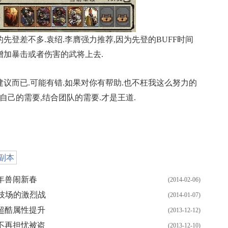
登差不多.袁绍.李膺强力推荐,因为先登的BUFF时间
增加暴击或者伤害的武将上去.
而已.可能有错.如果对你有帮助.也不枉我这么努力的
合自己的需要,结合团队的需要.才是王道.
副本
包年兽闹新春
(2014-02-06)
竞技场的激烈战
(2014-01-07)
观超酷属性提升
(2013-12-12)
 不再担忧被盗
(2013-12-10)