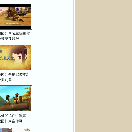
>
桃园》同名主题曲 歌
汪苏泷加盟演
荐
先登死士
桃园》全屏召唤技新
小乔刘备
仙2013广告泄露
桃园》为合作网