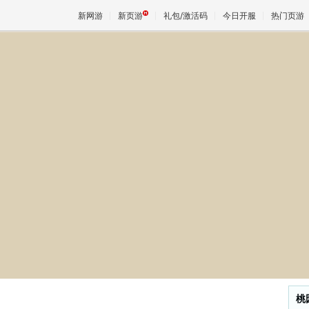
新网游
新页游
礼包/激活码
今日开服
热门页游
魔兽
天堂
王权与
桃