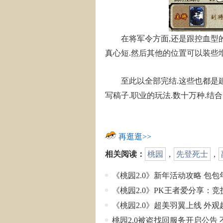
在将军令方面,还是跟控血型的先
真心短.然后其他的位置可以装些
至此以全部完结.这些也都是建议
写稿子.职业的玩法.数十万种.结
再逛逛>>
相关阅读：
桃园
，
先登死士
，
《桃园2.0》新年活动攻略 包
《桃园2.0》PK王者爱分享：
《桃园2.0》超美羽翼上线 外
桃园2.0被盗找回服务开启公告