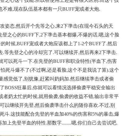
为先登之心这个技能.所以在使用上还是有很大区别.而这个技
也不难,现在队伍基本都有一只BUFF宠或者大炮.
攻姿态,然后开个先等之心,来2下準击(在现今石头的天
先登之心的BUFF下,2下準击基本都爆,不爆的话,嗯,这个脸
的时候,BUFF宠或者大炮应该都上了1-2个BUFF了.然后
下去.等先登之心的冷却完了.可以继续开,然后再来2下準击.
就可以死斗一下.在先登的BUFF和职业特性(半血下,伤害
,不怕死斗爆不了(不过啊,还是看脸,这个不是我说了算).这个
量感觉低了,别犹豫,赶紧叫奶妈加.然后继续準击或者偷
到了BOSS狂暴后,你就可以看情况选择偷袭平稳安全输出
或者奶太忙的时候,就用偷袭,偷袭的收益不错,输出非常平
,可以继续开先登,然后偷袭準击什么的随你喜欢.不过,别
--死斗.这技能配合先登的半血加40%的伤害和5%的暴击,爆
先登半血的特性.那数字........嗯,你们自己去尝试吧.