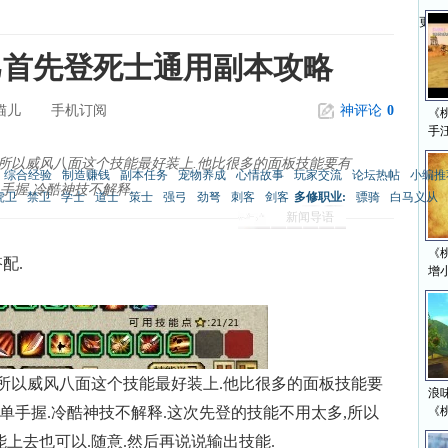
更多>
匕首先登死士通用副本攻略
猫儿
手机订阅
神评论
0
《
手
.所以威风八面这个技能最好装上.他比很多的面板技能要有
综合经验
制造赚钱
副本任务
宠物养成
心情故事
玩家交流
论坛热帖
小编推
手握.冷酷神技不解释.
虎卫
禁卫
学士
道士
策士
强弓
劲弩
刺客
剑客
多修职业:
骠骑
白马义从
新闻导语
《
配.
增
所以威风八面这个技能最好装上.他比很多的面板技能要
浪味
单手握.冷酷神技不解释.这次先登的技能不用太多,所以
《
上去也可以.随意.然后再说说输出技能.