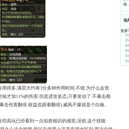
强
论
07
更多>
05
05
04
04
03
03
得多.满层大约有3分多钟作用时间.不错.为什么会觉
候才加11%的伤害.但是进攻姿态,只要发动了.不暴击都
为暴击伤害翻倍.收益也跟着翻倍).威风不爆就是个白板.
些高玩已经看到一点似曾相识的感觉,没错,这个技能