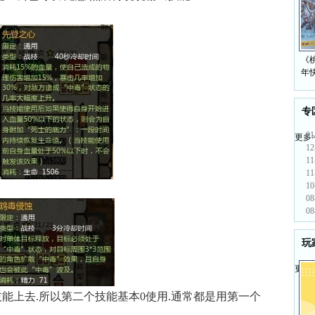
《桃
年
专
01
更多>
12
11
11
10
08
08
玩
更多>
上去.所以第二个技能基本0使用.通常都是用第一个