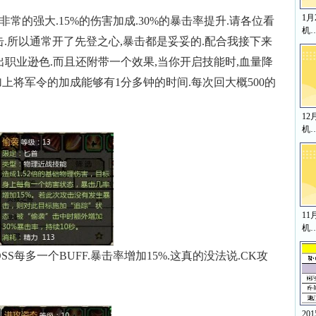
1
非常的强大.15%的伤害加成.30%的暴击率提升.请各位看
机
暴击.所以通常开了先登之心,暴击都是妥妥的.配合我接下来
出职业逊色.而且还附带一个效果,当你开启技能时,血量降
.加上将军令的加成能够有1分多钟的时间.每次回大概500的
12
机
11
机
每多一个BUFF.暴击率增加15%.这真的没法说.CK攻
20