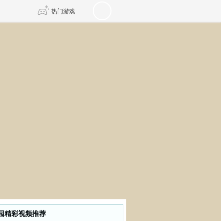
热门游戏
DNF
传奇4
剑网3旗舰版
新天龙八部
自由
诛仙世界
新仙侠5
园精彩视频推荐