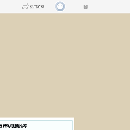
热门游戏
DNF
传奇4
剑网3旗舰版
新天龙八部
自由
诛仙世界
仙剑世界
园精彩视频推荐