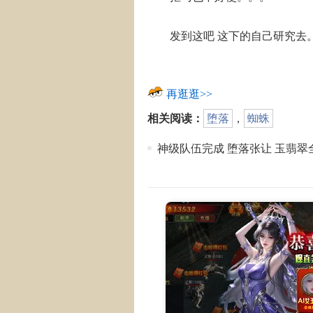
发到这吧 这下的自己研究去
再逛逛>>
相关阅读：
堕落
，
蜘蛛
神级队伍完成 堕落张让 玉翡翠