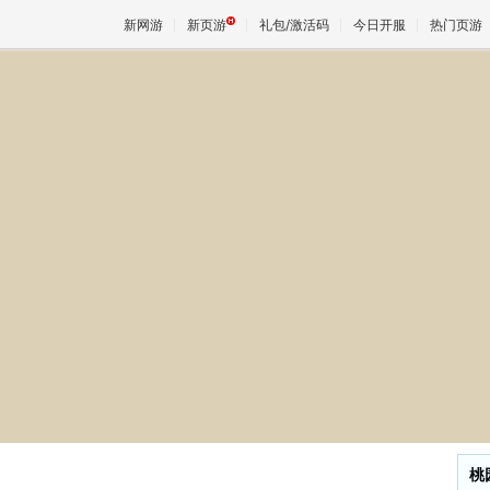
新网游
新页游
礼包/激活码
今日开服
热门页游
魔兽
天堂
王权与
桃