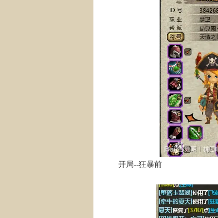
开局--狂暴前