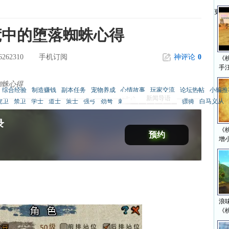
更多>
荒中的堕落蜘蛛心得
6262310
手机订阅
神评论
0
《
手
蜘蛛心得
综合经验
制造赚钱
副本任务
宠物养成
心情故事
玩家交流
论坛热帖
小编推
新闻导语
虎卫
禁卫
学士
道士
策士
强弓
劲弩
刺客
剑客
多修职业:
骠骑
白马义从
录
《
预约
增
浪味
《