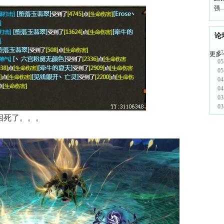
强
论
07
更多>
05
05
04
04
03
03
困死了。。。