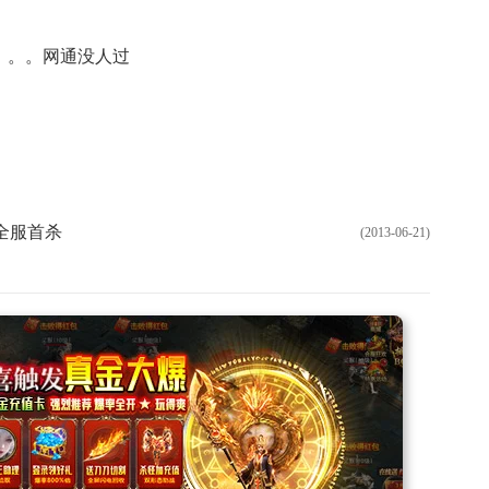
。。。网通没人过
全服首杀
(2013-06-21)