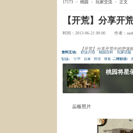
17173
>
桃园
>
玩家交流
>
正文
【开荒】分享开
时间：2013-06-21 00:00
aaa
作者：
副本攻略
特色解读
【开荒】分享开荒中的堕落
资料互动:
职业介绍
桃园百科
玩家话题
推荐专题
职业:
带甲
百家
控弦
侠客
二转职业:
常用工具
桃园将星
热点系统
游戏资料
热门专题
桃园MM
面板照片
桃园视频
桃园截图