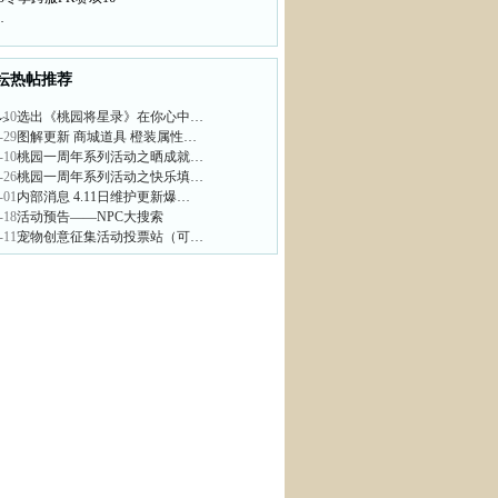
…
坛热帖推荐
-10
选出《桃园将星录》在你心中…
>
-29
图解更新 商城道具 橙装属性…
-10
桃园一周年系列活动之晒成就…
-26
桃园一周年系列活动之快乐填…
-01
内部消息 4.11日维护更新爆…
-18
活动预告——NPC大搜索
-11
宠物创意征集活动投票站（可…