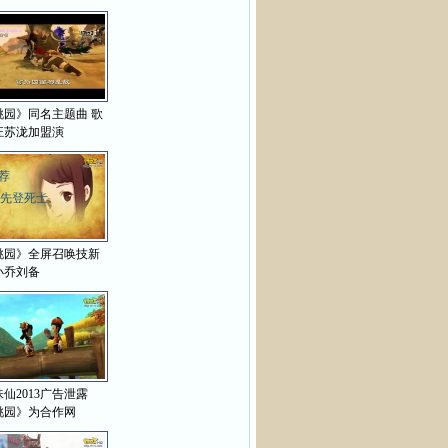
>
桃园》同名主题曲 歌
汪苏泷加盟演
荐
先登死士
桃园》全屏召唤技新
小乔刘备
仙2013广告泄露
桃园》为合作网