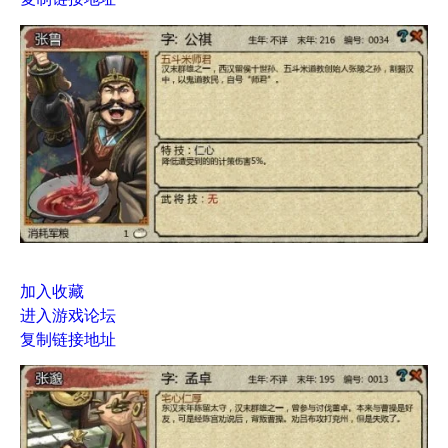
加入收藏
进入游戏论坛
复制链接地址