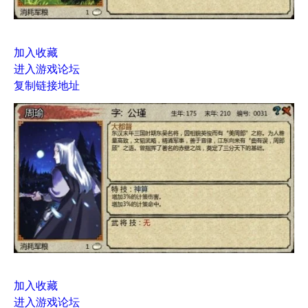
加入收藏
进入游戏论坛
复制链接地址
加入收藏
进入游戏论坛