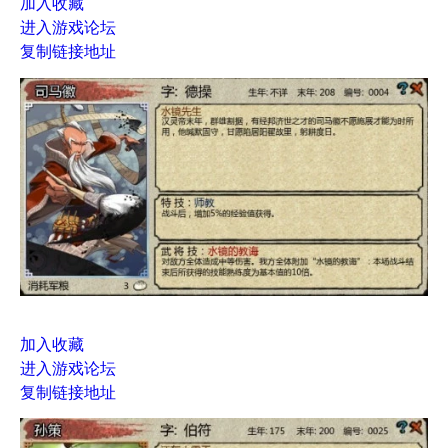
加入收藏
进入游戏论坛
复制链接地址
加入收藏
进入游戏论坛
复制链接地址