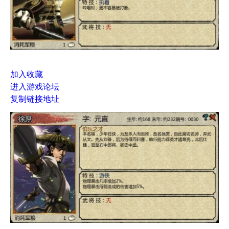
加入收藏
进入游戏论坛
复制链接地址