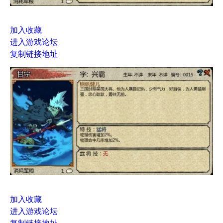
加入收藏
进入游戏论坛
复制链接地址
加入收藏
进入游戏论坛