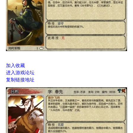
加入收藏
进入游戏论坛
复制链接地址