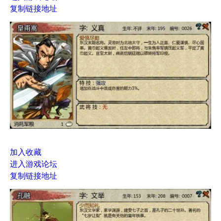
复制链接地址
加入收藏
进入游戏论坛
复制链接地址