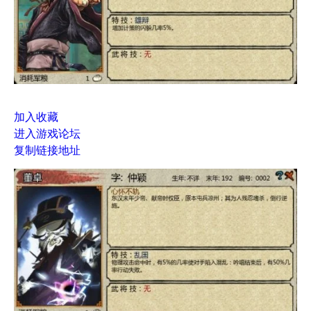
加入收藏
进入游戏论坛
复制链接地址