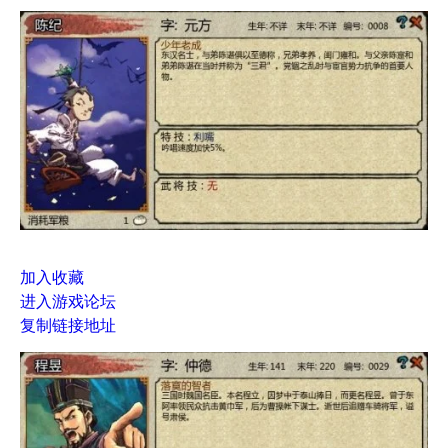
加入收藏
进入游戏论坛
复制链接地址