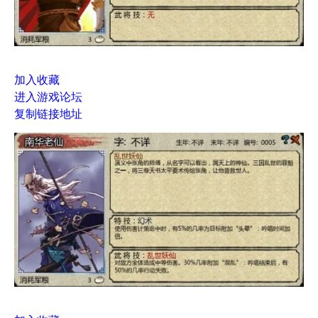
加入收藏
进入游戏论坛
复制链接地址