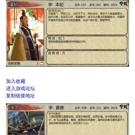
加入收藏
进入游戏论坛
复制链接地址