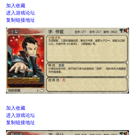
加入收藏
进入游戏论坛
复制链接地址
加入收藏
进入游戏论坛
复制链接地址