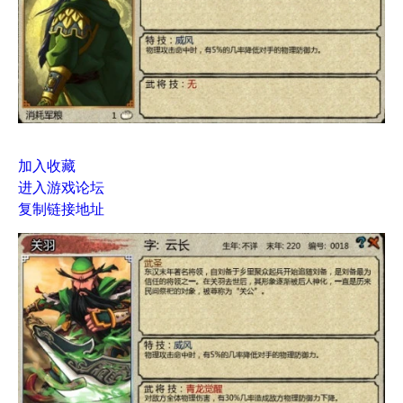
加入收藏
进入游戏论坛
复制链接地址